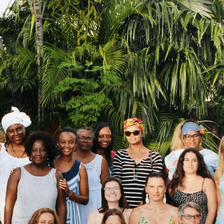
Exporter les lignes sélectionnées
Exporter toutes les colonnes
Exporter uniquement les colonnes affichées
Menu
<
>
L'ASSOCIATION
NOTRE HISTOIRE
NOTRE VISION
NOTRE EQUIPE
TEMOIGNAGES
NOUS CONTACTER
Ajoutez un logo, un bouton, des réseaux sociaux
Cliquez pour éditer