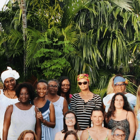
Exporter les lignes sélectionnées
Exporter toutes les colonnes
Exporter uniquement les colonnes affichées
Menu
Ajoutez un logo, un bouton, des réseaux sociaux
Cliquez pour éditer
ANSANM ANSANM
▴
▾
L'ASSOCIATION
NOTRE HISTOIRE
NOTRE VISION
NOTRE EQUIPE
TEMOIGNAGES
NOUS CONTACTER
NOS ACTIONS
▴
▾