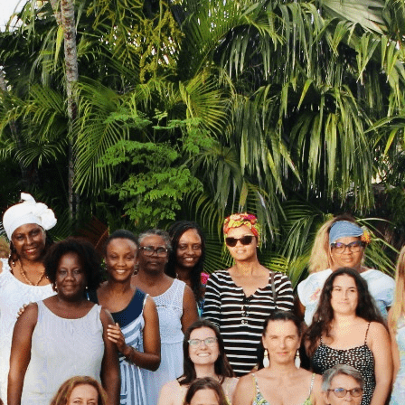
Exporter les lignes sélectionnées
Exporter toutes les colonnes
Exporter uniquement les colonnes affichées
Menu
<
>
DEVELOPPER SON AUTONOMIE
SOINS BIEN-ËTRE SOLIDAIRES et TIRELIRES
ACCEDER AU RESEAU UNITHER
REJOINDRE LE RESEAU DES THERAPEUTES
Ajoutez un logo, un bouton, des réseaux sociaux
Cliquez pour éditer
ANSANM ANSANM
▴
▾